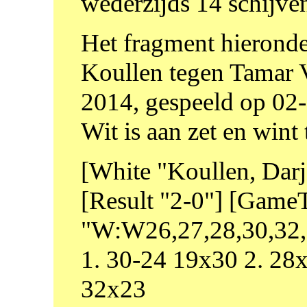
wederzijds 14 schijve
Het fragment hieronder
Koullen tegen Tamar 
2014, gespeeld op 02
Wit is aan zet en wint
[White "Koullen, Darj
[Result "2-0"] [Game
"W:W26,27,28,30,32,3
1. 30-24 19x30 2. 28
32x23