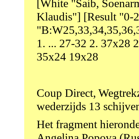
[White "Saib, Soenar
Klaudis"] [Result "0
"B:W25,33,34,35,36,3
1. ... 27-32 2. 37x28
35x24 19x28
Coup Direct, Wegtrekze
wederzijds 13 schijve
Het fragment hieronde
Angelina Popova (Rus