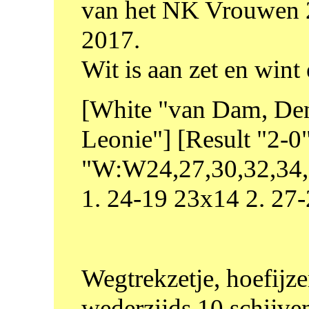
van het NK Vrouwen 2
2017.
Wit is aan zet en wint 
[White "van Dam, Den
Leonie"] [Result "2-
"W:W24,27,30,32,34,3
1. 24-19 23x14 2. 27
Wegtrekzetje, hoefijz
wederzijds 10 schijve