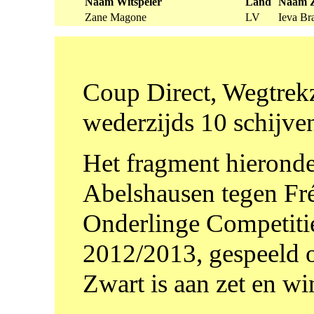
Naam Witspeler
Land
Naam Z
Zane Magone
LV
Ieva Br
Coup Direct, Wegtrekz
wederzijds 10 schijve
Het fragment hieronder
Abelshausen tegen Fré
Onderlinge Competiti
2012/2013, gespeeld 
Zwart is aan zet en win