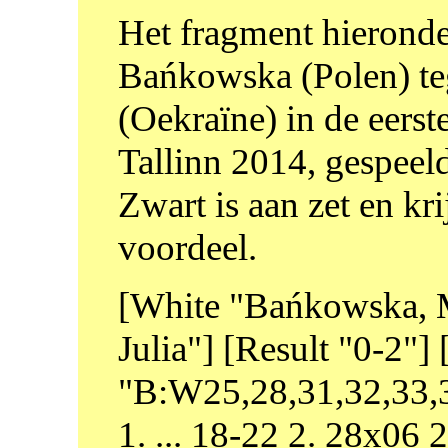
Het fragment hieronder
Bańkowska (Polen) t
(Oekraïne) in de eers
Tallinn 2014, gespeel
Zwart is aan zet en kr
voordeel.
[White "Bańkowska, 
Julia"] [Result "0-2
"B:W25,28,31,32,33,3
1. ... 18-22 2. 28x06