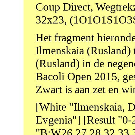
Coup Direct, Wegtrekz
32x23, (1O1O1S1O3Sb)
Het fragment hieronder
Ilmenskaia (Rusland) 
(Rusland) in de negen
Bacoli Open 2015, ge
Zwart is aan zet en win
[White "Ilmenskaia, D
Evgenia"] [Result "0
"B:W26,27,28,32,33,3