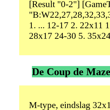
[Result "0-2"] [Game
"B:W22,27,28,32,33,3
1. ... 12-17 2. 22x11
28x17 24-30 5. 35x2
De Coup de Mazet
M-type, eindslag 32x1