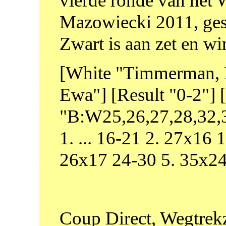
vierde ronde van het
Mazowiecki 2011, ges
Zwart is aan zet en win
[White "Timmerman, 
Ewa"] [Result "0-2"]
"B:W25,26,27,28,32,3
1. ... 16-21 2. 27x16
26x17 24-30 5. 35x2
Coup Direct, Wegtrekze