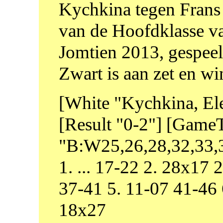
Kychkina tegen Frans
van de Hoofdklasse v
Jomtien 2013, gespee
Zwart is aan zet en wi
[White "Kychkina, Ele
[Result "0-2"] [Game
"B:W25,26,28,32,33,3
1. ... 17-22 2. 28x17
37-41 5. 11-07 41-46 
18x27