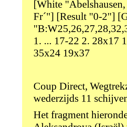
[White "Abelshausen, 
Fr´"] [Result "0-2"]
"B:W25,26,27,28,32,3
1. ... 17-22 2. 28x17
35x24 19x37
Coup Direct, Wegtrekze
wederzijds 11 schijve
Het fragment hieronder
Aleksandrova (Israël