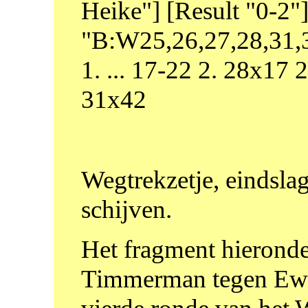
Heike"] [Result "0-2
"B:W25,26,27,28,31,3
1. ... 17-22 2. 28x17
31x42
Wegtrekzetje, eindsla
schijven.
Het fragment hieronder
Timmerman tegen Ewa