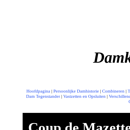
Damk
Hoofdpagina
|
Persoonlijke Damhistorie
|
Combineren
|
T
Dam Tegenstander
|
Vastzetten en Opsluiten
|
Verschille
Coup de Mazette 