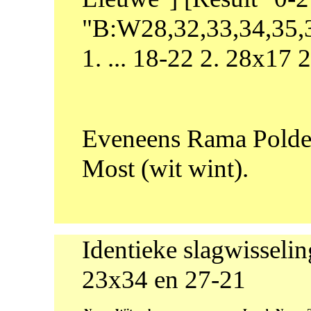
"B:W28,32,33,34,35,3
1. ... 18-22 2. 28x17
Eveneens Rama Polde
Most (wit wint).
Identieke slagwisseli
23x34 en 27-21