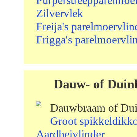
Purperstreepparelmoe
Zilvervlek
Freija's parelmoervlin
Frigga's parelmoervli
Dauw- of Duin
Dauwbraam of Duin
Groot spikkeldikk
Aardbeivlinder