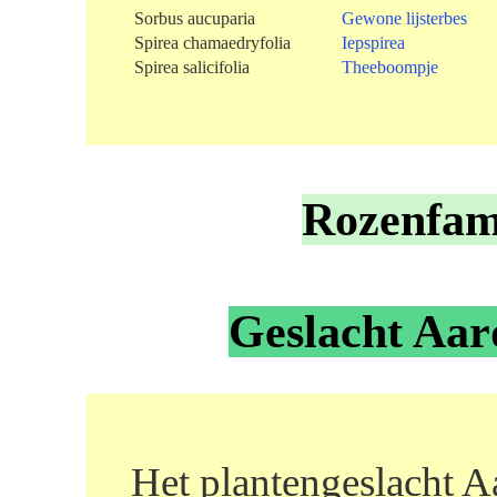
Sorbus aucuparia
Gewone lijsterbes
Spirea chamaedryfolia
Iepspirea
Spirea salicifolia
Theeboompje
Rozenfami
Geslacht Aard
Het plantengeslacht Aa