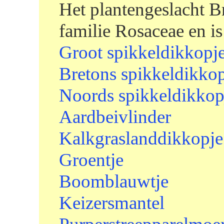
Het plantengeslacht B
familie Rosaceae en i
Groot spikkeldikkopj
Bretons spikkeldikko
Noords spikkeldikkop
Aardbeivlinder
Kalkgraslanddikkopje
Groentje
Boomblauwtje
Keizersmantel